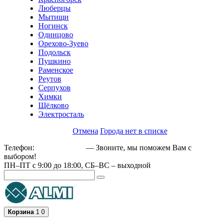
Люберцы
Мытищи
Ногинск
Одинцово
Орехово-Зуево
Подольск
Пушкино
Раменское
Реутов
Серпухов
Химки
Щёлково
Электросталь
Отмена
Города нет в списке
Телефон:
+79162189129
— Звоните, мы поможем Вам с
выбором!
ПН–ПТ с 9:00 до 18:00, СБ–ВС – выходной
Корзина
1
0